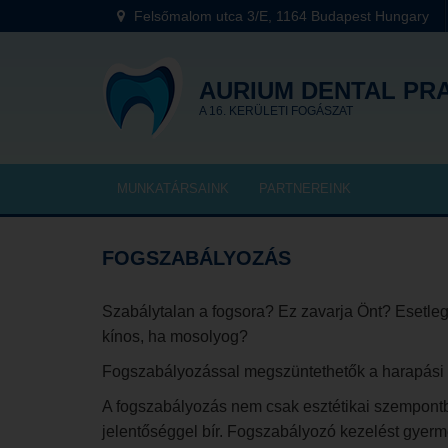
Felsőmalom utca 3/E, 1164 Budapest Hungary
AURIUM DENTAL PR
A 16. KERÜLETI FOGÁSZAT
MUNKATÁRSAINK
PARTNEREINK
FOGSZABÁLYOZÁS
Szabálytalan a fogsora? Ez zavarja Önt? Esetleg
kínos, ha mosolyog?
Fogszabályozással megszüntethetők a harapási re
A fogszabályozás nem csak esztétikai szempontbó
jelentőséggel bír. Fogszabályozó kezelést gyer