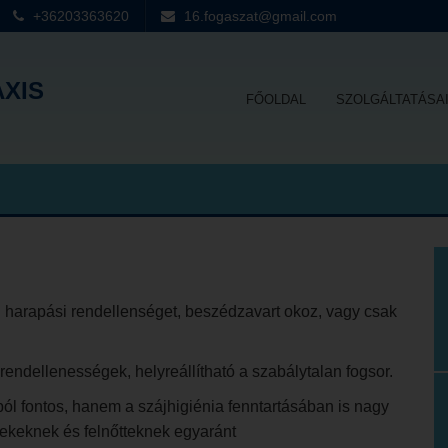
+36203363620
16.fogaszat@gmail.com
AXIS
FŐOLDAL
SZOLGÁLTATÁSA
 harapási rendellenséget, beszédzavart okoz, vagy csak
ndellenességek, helyreállítható a szabálytalan fogsor.
l fontos, hanem a szájhigiénia fenntartásában is nagy
mekeknek és felnőtteknek egyaránt