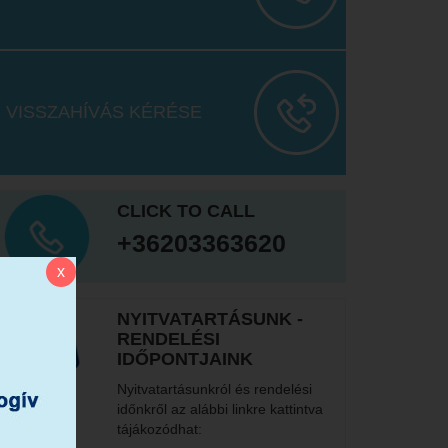
VISSZAHÍVÁS KÉRÉSE
CLICK TO CALL
+36203363620
x
NYITVATARTÁSUNK -
RENDELÉSI
IDŐPONTJAINK
Nyitvatartásunkról és rendelési
időnkről az alábbi linkre kattintva
tájákozódhat: