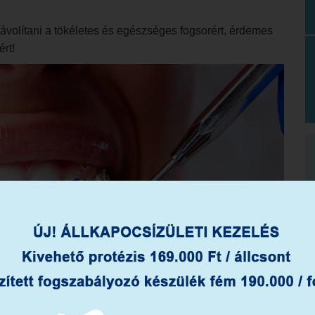
ávolítani a tökéletes és egészséges fogsorért, érdemes
rt!