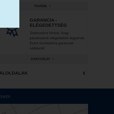
TOVÁBB
GARANCIA -
ELÉGEDETTSÉG
Számunkra fontos, hogy
pácienseink elégedettek legyenek.
Ezért munkánkra garanciát
vállalunk!
KAPCSOLAT
ALOLDALAK
ÉRKÉP