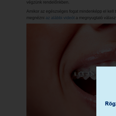
végzünk rendelőnkben.
Amikor az egészséges fogat mindenképp el kell t
megnézni
az alábbi videót
a megnyugtató válaszé